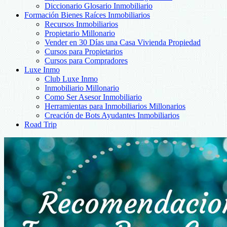
Diccionario Glosario Inmobiliario
Formación Bienes Raíces Inmobiliarios
Recursos Inmobiliarios
Propietario Millonario
Vender en 30 Días una Casa Vivienda Propiedad
Cursos para Propietarios
Cursos para Compradores
Luxe Inmo
Club Luxe Inmo
Inmobiliario Millonario
Como Ser Asesor Inmobiliario
Herramientas para Inmobiliarios Millonarios
Creación de Bots Ayudantes Inmobiliarios
Road Trip