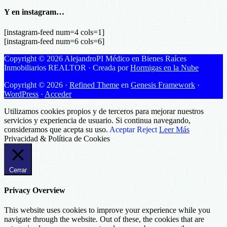
por
categorías
Y en instagram…
[instagram-feed num=4 cols=1]
[instagram-feed num=6 cols=6]
Copyright © 2026 AlejandroPI Médico en Bienes Raíces
Inmobiliarios REALTOR · Creada por
Hormigas en la Nube
Copyright © 2026 ·
Refined Theme
en
Genesis Framework
·
WordPress
·
Acceder
Utilizamos cookies propios y de terceros para mejorar nuestros
servicios y experiencia de usuario. Si continua navegando,
consideramos que acepta su uso.
Aceptar
Reject
Leer Más
Privacidad & Política de Cookies
Cerrar
Privacy Overview
This website uses cookies to improve your experience while you
navigate through the website. Out of these, the cookies that are