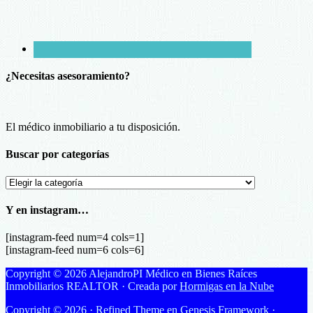
¿Necesitas asesoramiento?
El médico inmobiliario a tu disposición.
Buscar por categorías
Buscar
por
categorías
Y en instagram…
[instagram-feed num=4 cols=1]
[instagram-feed num=6 cols=6]
Copyright © 2026 AlejandroPI Médico en Bienes Raíces
Inmobiliarios REALTOR · Creada por
Hormigas en la Nube
Copyright © 2026 ·
Refined Theme
en
Genesis Framework
·