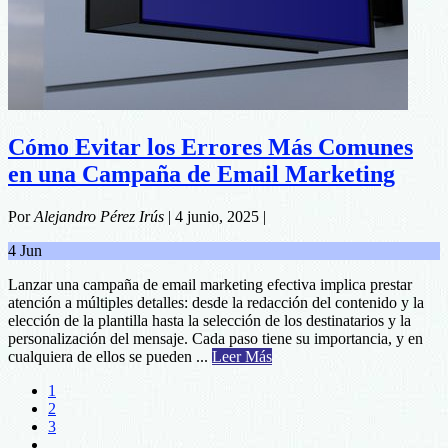
Cómo Evitar los Errores Más Comunes
en una Campaña de Email Marketing
Por
Alejandro Pérez Irús
|
4 junio, 2025
|
4
Jun
Lanzar una campaña de email marketing efectiva implica prestar
atención a múltiples detalles: desde la redacción del contenido y la
elección de la plantilla hasta la selección de los destinatarios y la
personalización del mensaje. Cada paso tiene su importancia, y en
about
cualquiera de ellos se pueden ...
Leer Más
Cómo
1
Evitar
2
los
3
Errores
…
Más