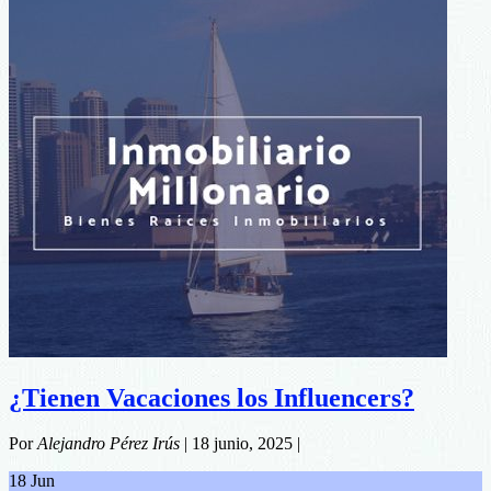
el
Negocio
Inmobiliario
para
Mantener
las
Ventas
en
Verano
¿Tienen Vacaciones los Influencers?
Por
Alejandro Pérez Irús
|
18 junio, 2025
|
18
Jun