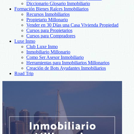
Diccionario Glosario Inmobiliario
Formación Bienes Raíces Inmobiliarios
Recursos Inmobiliarios
Propietario Millonario
Vender en 30 Días una Casa Vivienda Propiedad
Cursos para Propietarios
Cursos para Compradores
Luxe Inmo
Club Luxe Inmo
Inmobiliario Millonario
Como Ser Asesor Inmobiliario
Herramientas para Inmobiliarios Millonarios
Creación de Bots Ayudantes Inmobiliarios
Road Trip