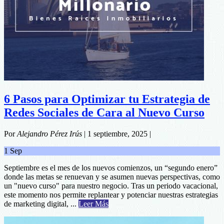
6 Pasos para Optimizar tu Estrategia de
Redes Sociales de Cara al Nuevo Curso
Por
Alejandro Pérez Irús
|
1 septiembre, 2025
|
1
Sep
Septiembre es el mes de los nuevos comienzos, un “segundo enero”
donde las metas se renuevan y se asumen nuevas perspectivas, como
un "nuevo curso" para nuestro negocio. Tras un periodo vacacional,
este momento nos permite replantear y potenciar nuestras estrategias
about
de marketing digital, ...
Leer Más
6
Pasos