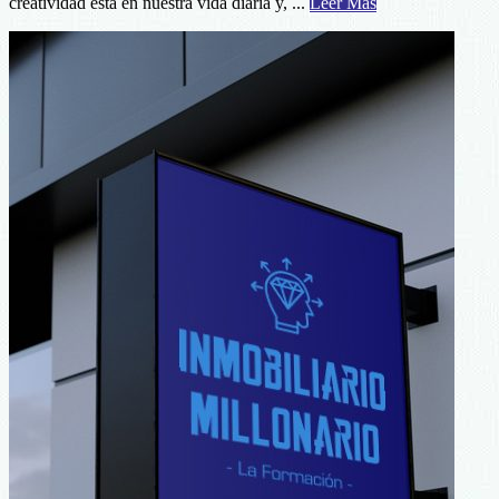
about
creatividad está en nuestra vida diaria y, ...
Leer Más
La
Inspiración
Inmobiliaria
Está
Ahí
Fuera