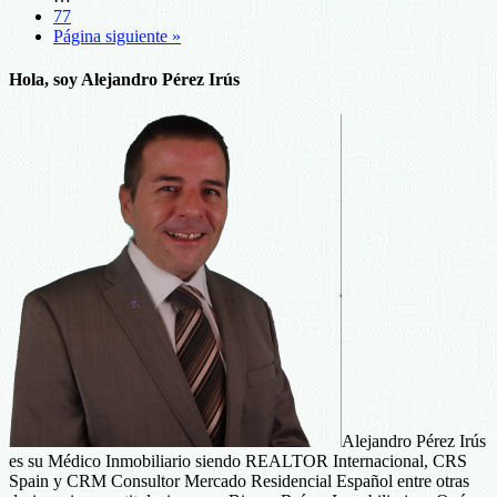
77
Comunes
Página siguiente »
en
una
Campaña
Hola, soy Alejandro Pérez Irús
de
Email
Marketing
Alejandro Pérez Irús
es su Médico Inmobiliario siendo REALTOR Internacional, CRS
Spain y CRM Consultor Mercado Residencial Español entre otras