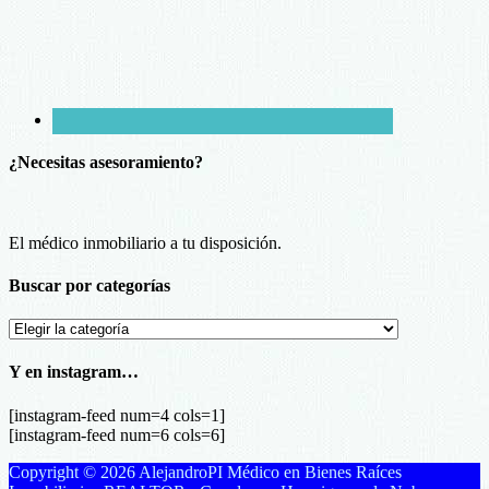
¿Necesitas asesoramiento?
El médico inmobiliario a tu disposición.
Buscar por categorías
Buscar
por
categorías
Y en instagram…
[instagram-feed num=4 cols=1]
[instagram-feed num=6 cols=6]
Copyright © 2026 AlejandroPI Médico en Bienes Raíces