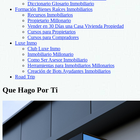
Diccionario Glosario Inmobiliario
Formación Bienes Raíces Inmobiliarios
Recursos Inmobiliarios
Propietario Millonario
Vender en 30 Días una Casa Vivienda Propiedad
Cursos para Propietarios
Cursos para Compradores
Luxe Inmo
Club Luxe Inmo
Inmobiliario Millonario
Como Ser Asesor Inmobiliario
Herramientas para Inmobiliarios Millonarios
Creación de Bots Ayudantes Inmobiliarios
Road Trip
Que Hago Por Ti