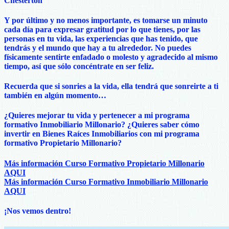
Chesterton
Y por último y no menos importante, es tomarse un minuto
cada día para expresar gratitud por lo que tienes, por las
personas en tu vida, las experiencias que has tenido, que
tendrás y el mundo que hay a tu alrededor. No puedes
físicamente sentirte enfadado o molesto y agradecido al mismo
tiempo, así que sólo concéntrate en ser feliz.
Recuerda que si sonries a la vida, ella tendrá que sonreirte a ti
también en algún momento…
¿Quieres mejorar tu vida y pertenecer a mi programa
formativo Inmobiliario Millonario? ¿Quieres saber cómo
invertir en Bienes Raíces Inmobiliarios con mi programa
formativo Propietario Millonario?
Más información Curso Formativo Propietario Millonario
AQUI
Más información Curso Formativo Inmobiliario Millonario
AQUI
¡Nos vemos dentro!