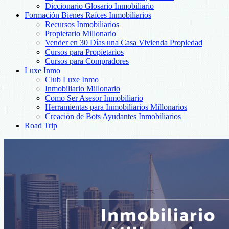
Diccionario Glosario Inmobiliario
Formación Bienes Raíces Inmobiliarios
Recursos Inmobiliarios
Propietario Millonario
Vender en 30 Días una Casa Vivienda Propiedad
Cursos para Propietarios
Cursos para Compradores
Luxe Inmo
Club Luxe Inmo
Inmobiliario Millonario
Como Ser Asesor Inmobiliario
Herramientas para Inmobiliarios Millonarios
Creación de Bots Ayudantes Inmobiliarios
Road Trip