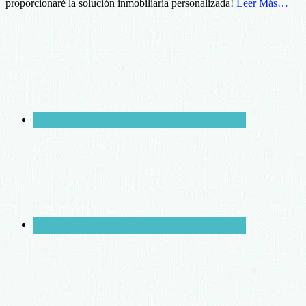
proporcionaré la solución inmobiliaria personalizada!
Leer Más…