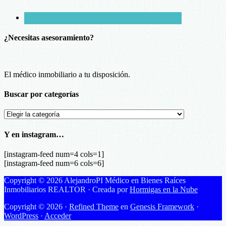
¿Necesitas asesoramiento?
El médico inmobiliario a tu disposición.
Buscar por categorías
Buscar
por
categorías
Y en instagram…
[instagram-feed num=4 cols=1]
[instagram-feed num=6 cols=6]
Copyright © 2026 AlejandroPI Médico en Bienes Raíces
Inmobiliarios REALTOR · Creada por
Hormigas en la Nube
Copyright © 2026 ·
Refined Theme
en
Genesis Framework
·
WordPress
·
Acceder