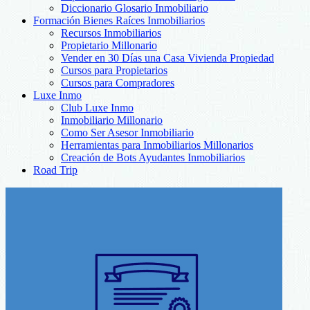
Diccionario Glosario Inmobiliario
Formación Bienes Raíces Inmobiliarios
Recursos Inmobiliarios
Propietario Millonario
Vender en 30 Días una Casa Vivienda Propiedad
Cursos para Propietarios
Cursos para Compradores
Luxe Inmo
Club Luxe Inmo
Inmobiliario Millonario
Como Ser Asesor Inmobiliario
Herramientas para Inmobiliarios Millonarios
Creación de Bots Ayudantes Inmobiliarios
Road Trip